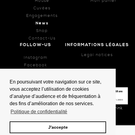
House
Mon panier
Cuvées
Engagements
News
Shop
Contact-Us
FOLLOW-US
INFORMATIONS LÉGALES
Legal notices
Instagram
Facebook
En poursuivant votre navigation sur ce site,
vous acceptez l’utilisation de cookies
d’analyse d’audience et de fréquentation à
des fins d’amélioration de nos services.
Alcohol abuse is dangerous for your health, drink
Politique de confidentialité
responsibly.
Des éthylotests sont en vente sur ce site.
J'accepte