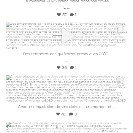
Le millésime 2025 prend place dans nos caves.
...
L
37
1
champagneloriotpagel
26 Feb
Des températures qui frôlent presque les 20°C…
...
36
1
champagneloriotpagel
20 Feb
...
Chaque dégustation de vins clairs est un moment cl
40
3
champagneloriotpagel