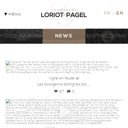
FR
EN
MENU
FOOD PAIRING
NEWS
DISTINCTIONS
23 Apr
champagneloriotpagel
Vigne en feuille 🌿
...
Les bourgeons épargnés par
27
0
champagneloriotpagel
3 Apr