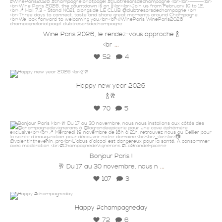
3 Feb
Wine Paris 2026, le rendez-vous approche 🍾
...
<br
52
4
7 Jan
champagneloriotpagel
Happy new year 2026
🍾🥂
70
5
champagneloriotpagel
18 Nov
Bonjour Paris !
...
🥂 Du 17 au 30 novembre, nous n
107
3
24 Oct
champagneloriotpagel
Happy #champagneday
72
6