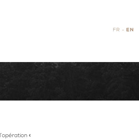
FR
EN
’opération «