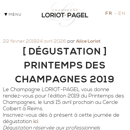
FR
EN
MENU
Publié
22 février 2019
24 avril 2026
par
Alice Loriot
le
[ DÉGUSTATION ]
PRINTEMPS DES
CHAMPAGNES 2019
Le Champagne LORIOT-PAGEL vous donne
rendez-vous pour l’édition 2019 du Printemps des
Champagnes, le lundi 15 avril prochain au Cercle
Colbert à Reims.
Inscrivez-vous dès à présent à cette journée de
dégustation
ici
.
Dégustation réservée aux professionnels